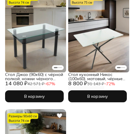
Cтол Джаз (90х60) с чёрной
Стол кухонный Никос
полкой, ножки чёрного
(100х60), матовый, чёрные
14 080 ₽
8 800 ₽
цвета
ножки
42 571 ₽
−
67
%
31 143 ₽
−
72
%
В корзину
В корзину