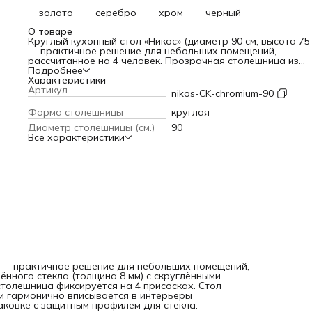
золото
серебро
хром
черный
О товаре
Круглый кухонный стол «Никос» (диаметр 90 см, высота 75 
— практичное решение для небольших помещений,
рассчитанное на 4 человек. Прозрачная столешница из
закалённого стекла (толщина 8 мм) с скруглёнными краям
Подробнее
сочетается с металлическими ножками цвета «хром»;
Характеристики
столешница фиксируется на 4 присосках. Стол выдержива
Артикул
nikos-CK-chromium-90
нагрузку до 35 кг, легко собирается за 5 минут и гармони
вписывается в интерьеры классического стиля и модерна.
Форма столешницы
круглая
Поставляется в надёжной упаковке с защитным профилем
Диаметр столешницы (см.)
90
стекла.
Все характеристики
м) — практичное решение для небольших помещений,
ённого стекла (толщина 8 мм) с скруглёнными
столешница фиксируется на 4 присосках. Стол
т и гармонично вписывается в интерьеры
аковке с защитным профилем для стекла.