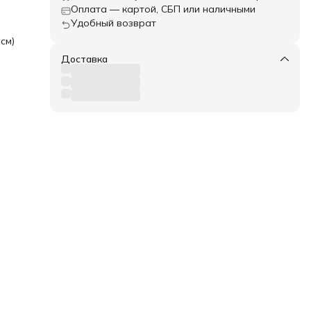
Оплата — картой, СБП или наличными
Удобный возврат
см)
Доставка
и
ет
чно
 для