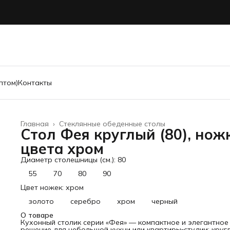
птом)
Контакты
Главная
›
Стеклянные обеденные столы
Стол Фея круглый (80), нож
цвета хром
Диаметр столешницы (см.): 80
55
70
80
90
Цвет ножек: хром
золото
серебро
хром
черный
О товаре
Кухонный столик серии «Фея» — компактное и элегантное
решение для небольшой кухни или квартиры‑студии: круг