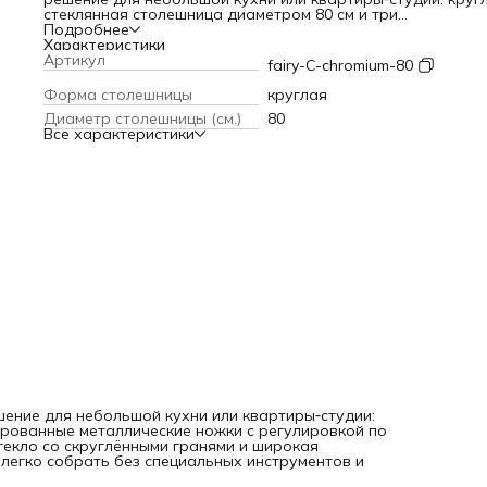
стеклянная столешница диаметром 80 см и три
хромированные металлические ножки с регулировкой по
Подробнее
высоте (общая высота стола — 72 см). Прочное закалённ
Характеристики
стекло со скруглёнными гранями и широкая устойчивая
Артикул
fairy-C-chromium-80
конструкция обеспечивают безопасность. Столик легко
собрать без специальных инструментов и просто ухажив
Форма столешницы
круглая
— достаточно протереть влажной тканью.
Диаметр столешницы (см.)
80
Все характеристики
шение для небольшой кухни или квартиры‑студии:
ированные металлические ножки с регулировкой по
текло со скруглёнными гранями и широкая
 легко собрать без специальных инструментов и