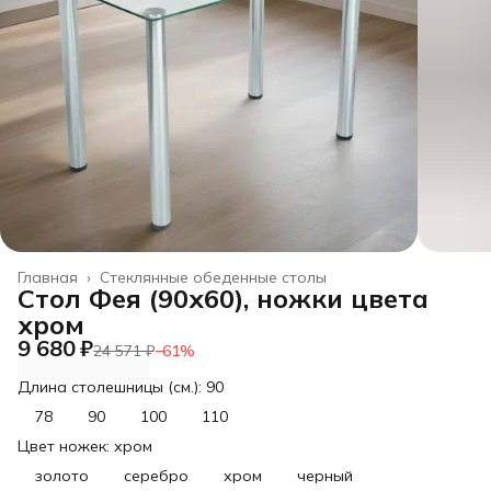
Главная
›
Стеклянные обеденные столы
Стол Фея (90х60), ножки цвета
хром
9 680 ₽
24 571 ₽
−
61
%
Длина столешницы (см.): 90
78
90
100
110
Цвет ножек: хром
золото
серебро
хром
черный