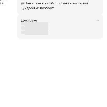
) и
Оплата — картой, СБП или наличными
й по
Удобный возврат
й —
Доставка