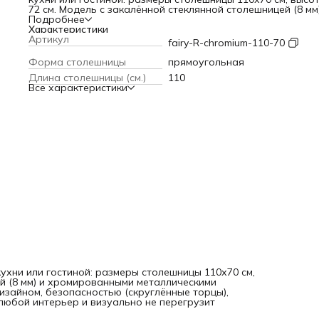
72 см. Модель с закалённой стеклянной столешницей (8 мм
хромированными металлическими ножками с регулировко
Подробнее
высоте отличается лаконичным дизайном, безопасностью
Характеристики
(скруглённые торцы), простотой в уходе и лёгкой сборко
Артикул
fairy-R-chromium-110-70
идеально впишется в любой интерьер и визуально не
перегрузит пространство.
Форма столешницы
прямоугольная
Длина столешницы (см.)
110
Все характеристики
ухни или гостиной: размеры столешницы 110х70 см,
ей (8 мм) и хромированными металлическими
изайном, безопасностью (скруглённые торцы),
любой интерьер и визуально не перегрузит