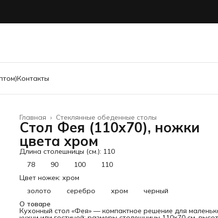
птом)
Контакты
Главная
›
Стеклянные обеденные столы
Стол Фея (110х70), ножки
цвета хром
Длина столешницы (см.): 110
78
90
100
110
Цвет ножек: хром
золото
серебро
хром
черный
О товаре
Кухонный стол «Фея» — компактное решение для маленьк
кухни или гостиной: размеры столешницы 110х70 см, высо