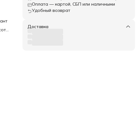
Оплата — картой, СБП или наличными
Удобный возврат
иант
Доставка
сота
егко
три