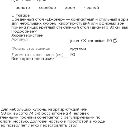
золото
серебро
хром
черный
О товаре
Обеденный стол «Джокер» — компактный и стильный вар
для небольших кухонь, квартир‑студий или офисных зон
приёма пищи: круглый стеклянный стол (диаметр 90 см, вы
74 см) рассчитан на 4 человек. Прозрачная столешница из
Подробнее
закалённого стекла (8 мм) со скруглёнными гранями
Характеристики
сочетается с регулируемыми по высоте металлическими
Артикул
joker-CK-chromium-90
ножками цвета «хром». Отличается экологичностью,
долговечностью и простотой в уходе — поверхность не
Форма столешницы
круглая
впитывает загрязнения, а компактный размер позволяет л
Диаметр столешницы (см.)
90
переставлять стол. Предназначен для использования вну
Все характеристики
помещения.
для небольших кухонь, квартир‑студий или
0 см, высота 74 см) рассчитан на 4 человек.
углёнными гранями сочетается с регулируемыми по
кологичностью, долговечностью и простотой в уходе
ер позволяет легко переставлять стол.