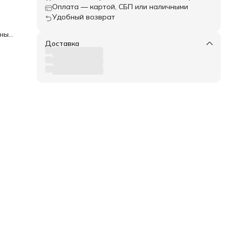
Оплата — картой, СБП или наличными
Удобный возврат
сных
Доставка
о