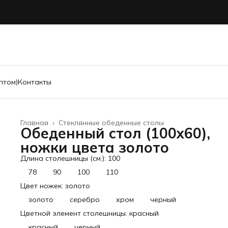
птом)
Контакты
Главная
›
Стеклянные обеденные столы
Обеденный стол (100х60),
ножки цвета золото
Длина столешницы (см.): 100
78
90
100
110
Цвет ножек: золото
золото
серебро
хром
черный
Цветной элемент столешницы: красный
красный
черный