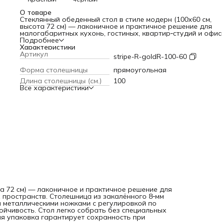
О товаре
Стеклянный обеденный стол в стиле модерн (100х60 см,
высота 72 см) — лаконичное и практичное решение для
малогабаритных кухонь, гостиных, квартир‑студий и офи
пространств. Столешница из закалённого 8‑мм стекла с
Подробнее
красной полосой‑вставкой сочетается с золотистыми
Характеристики
металлическими ножками с регулировкой по высоте — эт
Артикул
stripe-R-goldR-100-60
компенсирует неровности пола и повышает устойчивость.
Стол легко собрать без специальных инструментов, он
Форма столешницы
прямоугольная
устойчив к влаге и загрязнениям, а надёжная упаковка
Длина столешницы (см.)
100
гарантирует сохранность при транспортировке.
Все характеристики
та 72 см) — лаконичное и практичное решение для
 пространств. Столешница из закалённого 8‑мм
и металлическими ножками с регулировкой по
ойчивость. Стол легко собрать без специальных
ная упаковка гарантирует сохранность при