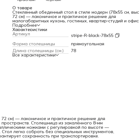
О товаре
Стеклянный обеденный стол в стиле модерн (78х55 см, вы
72 см) — лаконичное и практичное решение для
малогабаритных кухонь, гостиных, квартир‑студий и офи
пространств. Столешница из закалённого 8‑мм стекла с
Подробнее
чёрной полосой‑вставкой сочетается с чёрными
Характеристики
металлическими ножками с регулировкой по высоте — эт
Артикул
stripe-R-black-78х55
компенсирует неровности пола и повышает устойчивость.
Стол легко собрать без специальных инструментов, он
Форма столешницы
прямоугольная
устойчив к влаге и загрязнениям, а надёжная упаковка
Длина столешницы (см.)
78
гарантирует сохранность при транспортировке.
Все характеристики
а 72 см) — лаконичное и практичное решение для
 пространств. Столешница из закалённого 8‑мм
таллическими ножками с регулировкой по высоте —
 Стол легко собрать без специальных инструментов,
арантирует сохранность при транспортировке.