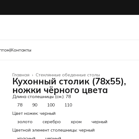
птом)
Контакты
Главная
›
Стеклянные обеденные столы
Кухонный столик (78х55),
ножки чёрного цвета
Длина столешницы (см.): 78
78
90
100
110
Цвет ножек: черный
золото
серебро
хром
черный
Цветной элемент столешницы: черный
красный
черный