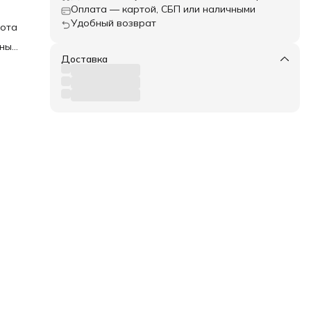
Оплата — картой, СБП или наличными
Удобный возврат
сота
сных
Доставка
о