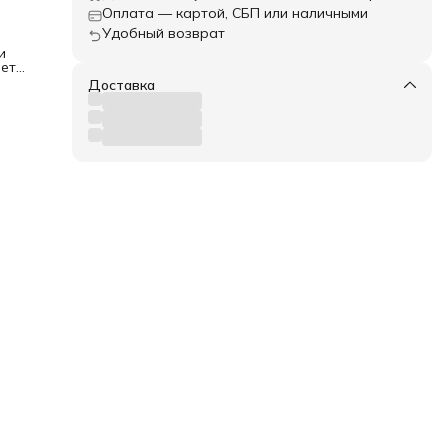
Оплата — картой, СБП или наличными
Удобный возврат
и
ета:
Доставка
ва в
ти