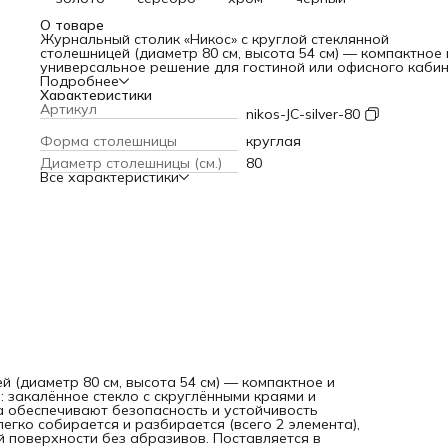
О товаре
Журнальный столик «Никос» с круглой стеклянной
столешницей (диаметр 80 см, высота 54 см) — компактное 
универсальное решение для гостиной или офисного кабин
закалённое стекло с скруглёнными краями и четыре
Подробнее
скрещённые металлические ножки серебристого цвета
Характеристики
обеспечивают безопасность и устойчивость (присоски
Артикул
nikos-JC-silver-80
предотвращают скольжение столешницы). Модель легко
собирается и разбирается (всего 2 элемента), неприхотли
Форма столешницы
круглая
уходе — достаточно протирать влагостойкой поверхнос
Диаметр столешницы (см.)
80
без абразивов. Поставляется в надёжной упаковке с
Все характеристики
защитным профилем для стекла.
 (диаметр 80 см, высота 54 см) — компактное и
 закалённое стекло с скруглёнными краями и
а обеспечивают безопасность и устойчивость
гко собирается и разбирается (всего 2 элемента),
 поверхности без абразивов. Поставляется в