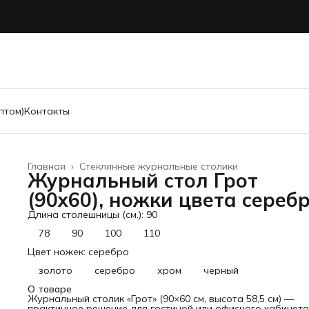
птом)
Контакты
Главная
›
Стеклянные журнальные столики
Журнальный стол Грот
(90х60), ножки цвета сереб
Длина столешницы (см.): 90
78
90
100
110
Цвет ножек: серебро
золото
серебро
хром
черный
О товаре
Журнальный столик «Грот» (90×60 см, высота 58,5 см) —
практичное решение для гостиной или офисного кабинета