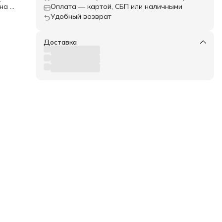
на 8
Оплата — картой, СБП или наличными
Удобный возврат
т
и и
Доставка
тая
ым