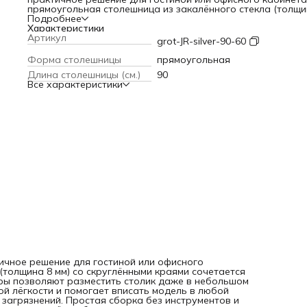
прямоугольная столешница из закалённого стекла (толщи
мм) со скруглёнными краями сочетается с серебристыми
Подробнее
металлическими ножками. Компактные размеры позволяю
Характеристики
разместить столик даже в небольшом помещении, а
Артикул
grot-JR-silver-90-60
прозрачность стекла создаёт эффект визуальной лёгкост
помогает вписать модель в любой интерьер. Столешница
Форма столешницы
прямоугольная
устойчива к влаге, легко очищается от загрязнений. Прос
Длина столешницы (см.)
90
сборка без инструментов и надёжная упаковка с защитн
Все характеристики
профилем для стекла делают покупку ещё удобнее.
тичное решение для гостиной или офисного
(толщина 8 мм) со скруглёнными краями сочетается
ры позволяют разместить столик даже в небольшом
ой лёгкости и помогает вписать модель в любой
 загрязнений. Простая сборка без инструментов и