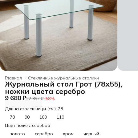
Главная
›
Стеклянные журнальные столики
Журнальный стол Грот (78х55),
ножки цвета серебро
9 680 ₽
22 857 ₽
−
58
%
Длина столешницы (см.): 78
78
90
100
110
Цвет ножек: серебро
золото
серебро
хром
черный