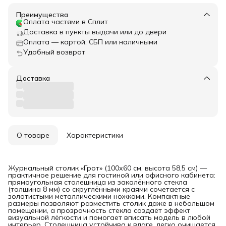
Преимущества
Оплата частями в Сплит
Доставка в пункты выдачи или до двери
Оплата — картой, СБП или наличными
Удобный возврат
Доставка
О товаре
Характеристики
Журнальный столик «Грот» (100х60 см, высота 58,5 см) —
практичное решение для гостиной или офисного кабинета:
прямоугольная столешница из закалённого стекла
(толщина 8 мм) со скруглёнными краями сочетается с
золотистыми металлическими ножками. Компактные
размеры позволяют разместить столик даже в небольшом
помещении, а прозрачность стекла создаёт эффект
визуальной лёгкости и помогает вписать модель в любой
интерьер. Столешница устойчива к влаге, легко очищается