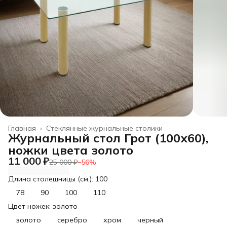
Главная
›
Стеклянные журнальные столики
Журнальный стол Грот (100х60),
ножки цвета золото
11 000 ₽
25 000 ₽
−
56
%
Длина столешницы (см.): 100
78
90
100
110
Цвет ножек: золото
золото
серебро
хром
черный