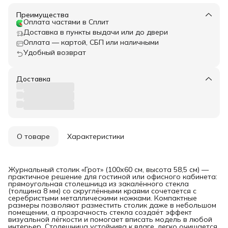
Преимущества
Оплата частями в Сплит
Доставка в пункты выдачи или до двери
Оплата — картой, СБП или наличными
Удобный возврат
Доставка
О товаре
Характеристики
Журнальный столик «Грот» (100х60 см, высота 58,5 см) —
практичное решение для гостиной или офисного кабинета:
прямоугольная столешница из закалённого стекла
(толщина 8 мм) со скруглёнными краями сочетается с
серебристыми металлическими ножками. Компактные
размеры позволяют разместить столик даже в небольшом
помещении, а прозрачность стекла создаёт эффект
визуальной лёгкости и помогает вписать модель в любой
интерьер. Столешница устойчива к влаге, легко очищается