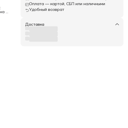
Оплата — картой, СБП или наличными
:
Удобный возврат
на 8
т
Доставка
и и
тая
ым