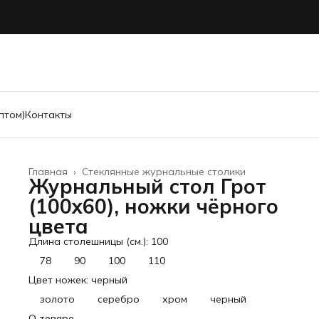
птом)
Контакты
Главная
›
Стеклянные журнальные столики
Журнальный стол Грот
(100х60), ножки чёрного
цвета
Длина столешницы (см.): 100
78
90
100
110
Цвет ножек: черный
золото
серебро
хром
черный
О товаре