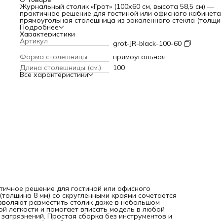
Журнальный столик «Грот» (100х60 см, высота 58,5 см) —
практичное решение для гостиной или офисного кабинета
прямоугольная столешница из закалённого стекла (толщи
мм) со скруглёнными краями сочетается с чёрными
Подробнее
металлическими ножками. Компактные размеры позволяю
Характеристики
разместить столик даже в небольшом помещении, а
Артикул
grot-JR-black-100-60
прозрачность стекла создаёт эффект визуальной лёгкост
помогает вписать модель в любой интерьер. Столешница
Форма столешницы
прямоугольная
устойчива к влаге, легко очищается от загрязнений. Прос
Длина столешницы (см.)
100
сборка без инструментов и надёжная упаковка с защитн
Все характеристики
профилем для стекла делают покупку ещё удобнее.
ктичное решение для гостиной или офисного
(толщина 8 мм) со скруглёнными краями сочетается
зволяют разместить столик даже в небольшом
ой лёгкости и помогает вписать модель в любой
 загрязнений. Простая сборка без инструментов и