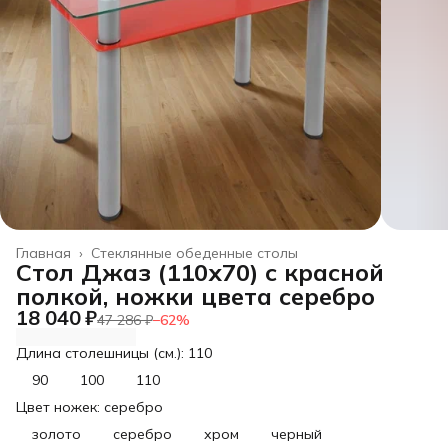
Главная
›
Стеклянные обеденные столы
Cтол Джаз (110х70) с красной
полкой, ножки цвета серебро
18 040 ₽
47 286 ₽
−
62
%
Длина столешницы (см.): 110
90
100
110
Цвет ножек: серебро
золото
серебро
хром
черный