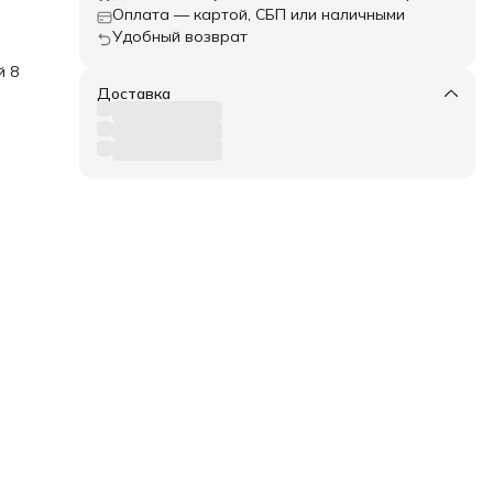
Оплата — картой, СБП или наличными
Удобный возврат
й 8
Доставка
кие.
а
змер
е.