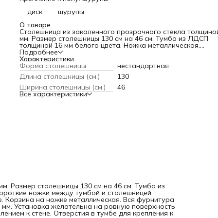
диск
шурупы
О товаре
Столешница из закаленного прозрачного стекла толщино
мм. Размер столешницы 130 см на 46 см. Тумба из ЛДСП
толщиной 16 мм белого цвета. Ножка металлическая.
Короткие ножки между тумбой и столешницей металличес
Подробнее
Ограничители на полках тумбы металлические. Корзина н
Характеристики
ножке металлическая. Вся фурнитура хром блестящий. Ра
Форма столешницы
нестандартная
тумбы 364 мм на 315 мм, высота 1036 мм. Установка
Длина столешницы (см.)
130
желательна на ровную поверхность пола. Возможно
использовать без крепления к стене или креплением к стен
Ширина столешницы (см.)
46
Отверстия в тумбе для крепления к стене сверлить
Все характеристики
самостоятельно. Схема сборки прилагается.
м. Размер столешницы 130 см на 46 см. Тумба из
Короткие ножки между тумбой и столешницей
е. Корзина на ножке металлическая. Вся фурнитура
6 мм. Установка желательна на ровную поверхность
лением к стене. Отверстия в тумбе для крепления к