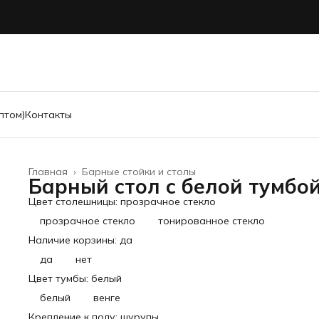
птом)
Контакты
Главная
›
Барные стойки и столы
Барный стол с белой тумбо
Цвет столешницы: прозрачное стекло
прозрачное стекло
тонированное стекло
Наличие корзины: да
да
нет
Цвет тумбы: белый
белый
венге
Крепление к полу: шурупы